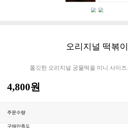
오리지널 떡볶
쫄깃한 오리지널 궁물떡을 미니 사이즈
4,800원
주문수량
구매만족도