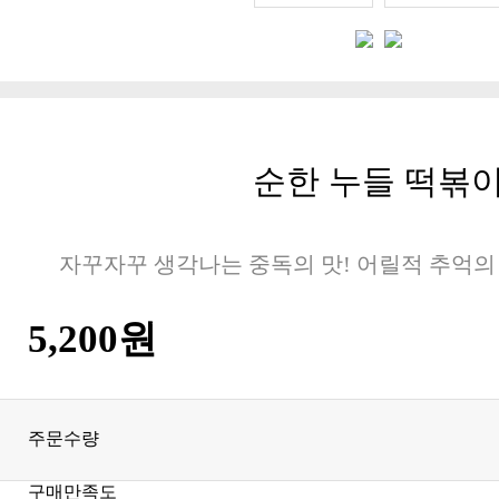
순한 누들 떡볶
자꾸자꾸 생각나는 중독의 맛! 어릴적 추억의
5,200원
주문수량
구매만족도