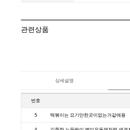
관련상품
상세설명
번호
5
떡볶이는 요기만한곳이없는거같애용
4
길쭉한 누들떡이 별미우동면처럼 생겼지