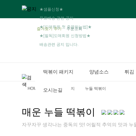
★샘플신청★
무료배송 관련 공지
★[도매회원 첫 주문하는법]★
즐겨찾기 추가
주문조회
★[필독]도매회원 신청방법★
배송관련 공지 입니다.
떡볶이 패키지
양념소스
튀김
HOME
떡볶이 패키지
누들 떡볶이
오시는길
매운 누들 떡볶이
자꾸자꾸 생각나는 중독의 맛! 어릴적 추억의 맛과 누