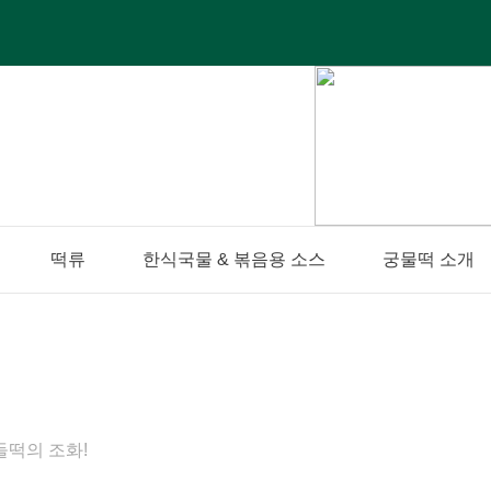
떡류
한식국물 & 볶음용 소스
궁물떡 소개
들떡의 조화!