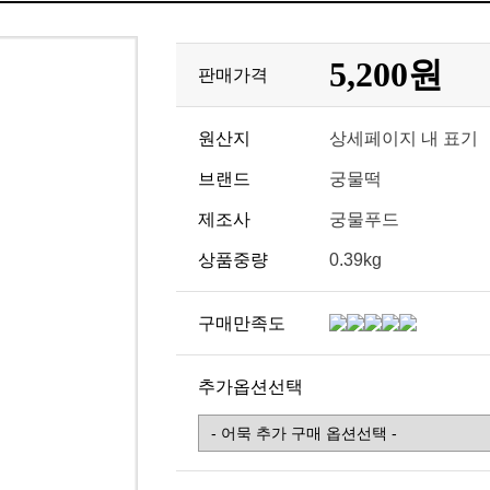
5,200원
판매가격
원산지
상세페이지 내 표기
브랜드
궁물떡
제조사
궁물푸드
상품중량
0.39kg
구매만족도
추가옵션선택