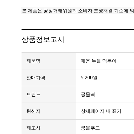
본 제품은 공정거래위원회 소비자 분쟁해결 기준에 의
상품정보고시
제품명
매운 누들 떡볶이
판매가격
5,200원
브랜드
궁물떡
원산지
상세페이지 내 표기
제조사
궁물푸드