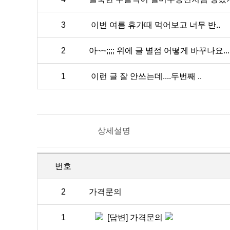
3
이번 여름 휴가때 먹어보고 너무 반..
2
아~~;;;; 위에 글 별점 어떻게 바꾸나요..
1
이런 글 잘 안쓰는데....두번째 ..
상세설명
번호
2
가격문의
1
[답변] 가격문의