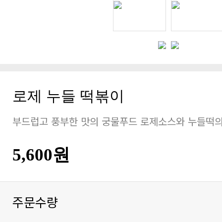
로제 누들 떡볶이
부드럽고 풍부한 맛의 궁물푸드 로제소스와 누들떡의
5,600원
주문수량