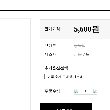
5,600원
판매가격
브랜드
궁물떡
제조사
궁물푸드
추가옵션선택
주문수량