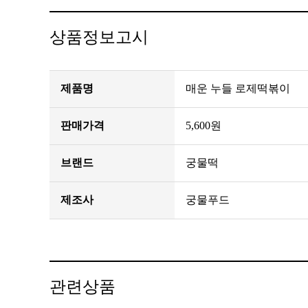
상품정보고시
제품명
매운 누들 로제떡볶이
판매가격
5,600원
브랜드
궁물떡
제조사
궁물푸드
관련상품