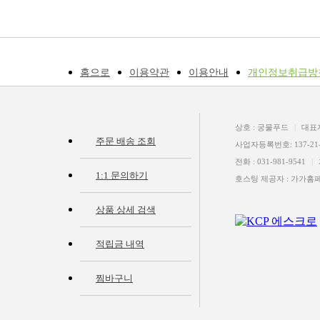
홈으로
이용약관
이용안내
개인정보취급방
상호 : 궁물푸드
|
대표
주문 배송 조회
사업자등록번호: 137-21-
전화 : 031-981-9541
|
1:1 문의하기
호스팅 제공자 : 가가
상품 상세 검색
적립금 내역
찜바구니