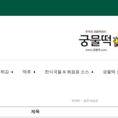
튀김
떡류
한식국물 & 볶음용 소스
궁물떡 
HOME > 질문과답변
제목