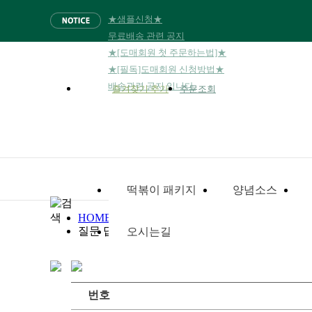
★샘플신청★
무료배송 관련 공지
★[도매회원 첫 주문하는법]★
★[필독]도매회원 신청방법★
배송관련 공지 입니다.
즐겨찾기 추가
주문조회
떡볶이 패키지
양념소스
HOME
질문 답변 게시판
오시는길
번호