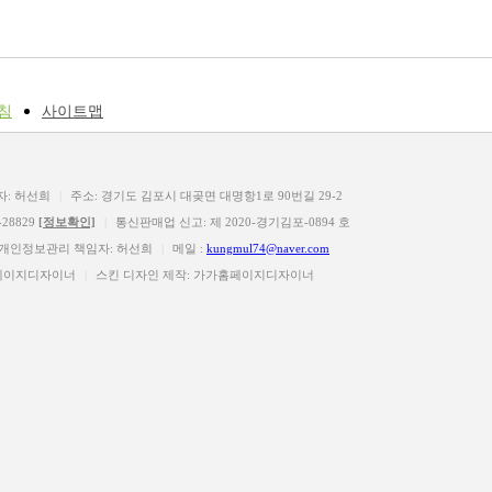
침
사이트맵
자: 허선희
|
주소: 경기도 김포시 대곶면 대명항1로 90번길 29-2
28829
[정보확인]
|
통신판매업 신고: 제 2020-경기김포-0894 호
개인정보관리 책임자: 허선희
|
메일 :
kungmul74@naver.com
홈페이지디자이너
|
스킨 디자인 제작: 가가홈페이지디자이너