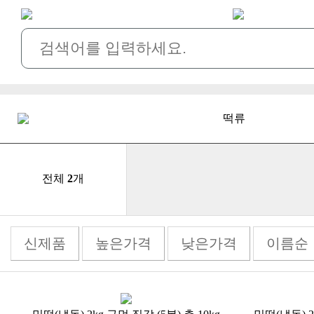
떡류
전체
2
개
신제품
높은가격
낮은가격
이름순