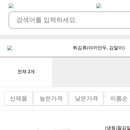
튀김류(야끼만두, 김말이)
전체
2
개
신제품
높은가격
낮은가격
이름순
(냉동)찰김말