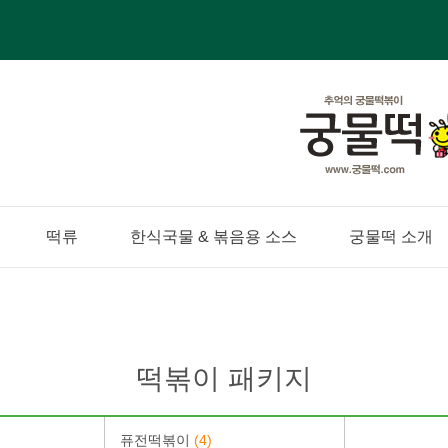
떡류
한식국물 & 볶음용 소스
궁물떡 소개
떡볶이 패키지
퓨전떡볶이
(4)