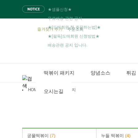
★샘플신청★
무료배송 관련 공지
★[도매회원 첫 주문하는법]★
즐겨찾기 추가
주문조회
★[필독]도매회원 신청방법★
배송관련 공지 입니다.
떡볶이 패키지
양념소스
튀김
HOME
떡볶이 패키지
오시는길
궁물떡볶이
(7)
누들 떡볶이
(4)