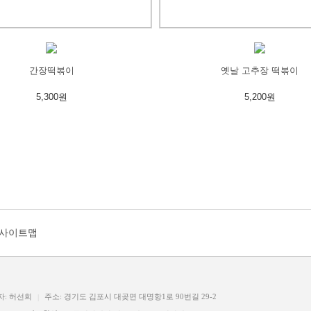
간장떡볶이
옛날 고추장 떡볶이
5,300원
5,200원
사이트맵
자: 허선희
주소: 경기도 김포시 대곶면 대명항1로 90번길 29-2
|